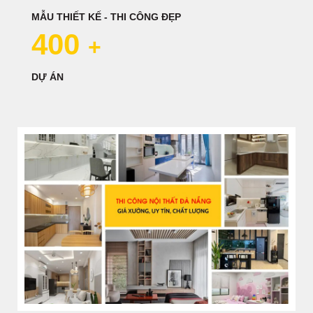
MẪU THIẾT KẾ - THI CÔNG ĐẸP
400
+
DỰ ÁN