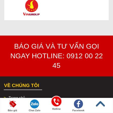
BÁO GIÁ VÀ TƯ VẤN GỌI
NGAY HOTLINE: 0912 00 22
45
VỀ CHÚNG TÔI
Trang chủ
Giới thiệu
Hotline
Báo giá
Chat Zalo
Facebook