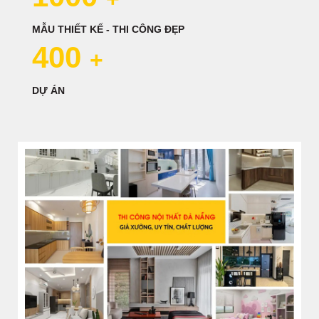
MẪU THIẾT KẾ - THI CÔNG ĐẸP
400
+
DỰ ÁN